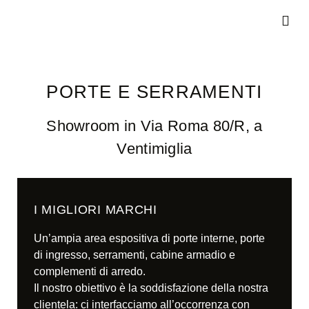
MATERIALI 
PIASTRELLE E ARREDO BAG
PORTE E S
PORTE E SERRAMENTI
Showroom in Via Roma 80/R, a
Ventimiglia
I MIGLIORI MARCHI
Un’ampia area espositiva di porte interne, porte
di ingresso, serramenti, cabine armadio e
complementi di arredo.
Il nostro obiettivo è la soddisfazione della nostra
clientela: ci interfacciamo all’occorrenza con